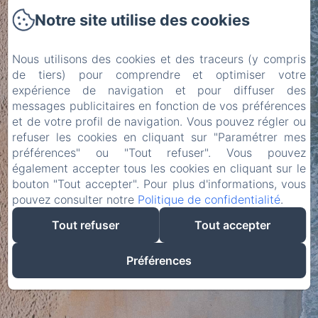
Notre site utilise des cookies
Notre site internet est
actuellement en
Nous utilisons des cookies et des traceurs (y compris
de tiers) pour comprendre et optimiser votre
construction. Nous
expérience de navigation et pour diffuser des
serons là bientôt avec
messages publicitaires en fonction de vos préférences
et de votre profil de navigation. Vous pouvez régler ou
notre nouveau site!
refuser les cookies en cliquant sur "Paramétrer mes
préférences" ou "Tout refuser". Vous pouvez
également accepter tous les cookies en cliquant sur le
bouton "Tout accepter". Pour plus d'informations, vous
pouvez consulter notre
Politique de confidentialité
.
Tout refuser
Tout accepter
Préférences