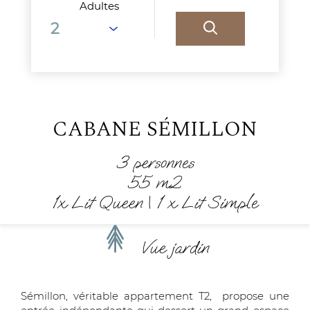
Adultes
CABANE SÉMILLON
3 personnes
55 m2
1x Lit Queen
|
1 x Lit Simple
Vue jardin
Sémillon, véritable appartement T2, propose une