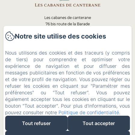
Les cabanes de canterane
76 bis route de la Barade
33450 - Saint Sulpice et Cameyrac
Notre site utilise des cookies
+ 33 (0) 611859015
Contactez nous
Nous utilisons des cookies et des traceurs (y compris
Accueil
de tiers) pour comprendre et optimiser votre
Les cabanes
expérience de navigation et pour diffuser des
Services
messages publicitaires en fonction de vos préférences
Qualité
et de votre profil de navigation. Vous pouvez régler ou
Les environs
refuser les cookies en cliquant sur "Paramétrer mes
Contact
préférences" ou "Tout refuser". Vous pouvez
également accepter tous les cookies en cliquant sur le
Mentions légales
bouton "Tout accepter". Pour plus d'informations, vous
Mentions légales
pouvez consulter notre
Politique de confidentialité
.
Tout refuser
Tout accepter
Créé par Amenitiz