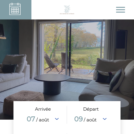
Arrivée
Départ
07
09
/ août
/ août